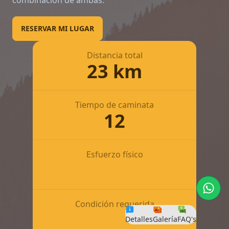
combinación de ambas.
RESERVAR MI LUGAR
Distancia total
23
km
Tiempo de caminata
12
Esfuerzo físico
Condición requerida
Detalles
Galería
FAQ's