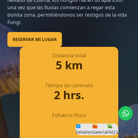
Nevado de Colima, los hongos hacen su aparición
una vez que las lluvias comienzan a regar esta
bonita zona, permitiéndonos ser testigos de la vida
Fungi.
RESERVAR MI LUGAR
Distancia total
5
km
Tiempo de caminata
2 hrs.
Esfuerzo físico
Detalles
Galería
FAQ's